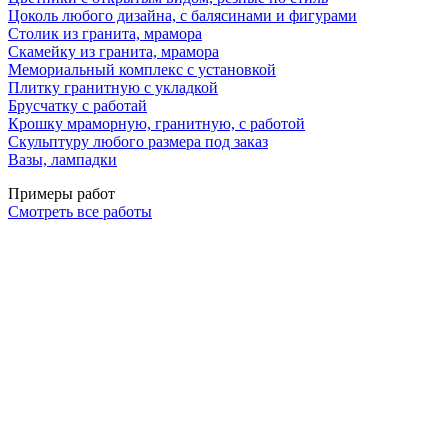
Цоколь любого дизайна, с балясинами и фигурами
Столик из гранита, мрамора
Скамейку из гранита, мрамора
Мемориальный комплекс с установкой
Плитку гранитную с укладкой
Брусчатку с работай
Крошку мраморную, гранитную, с работой
Скульптуру любого размера под заказ
Вазы, лампадки
Примеры работ
Смотреть все работы